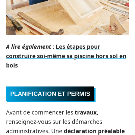
A lire également :
Les étapes pour
construire soi-même sa piscine hors sol en
bois
PLANIFICATION ET PERMIS
Avant de commencer les
travaux
,
renseignez-vous sur les démarches
administratives. Une
déclaration préalable