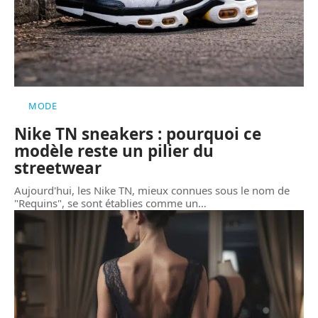
MODE
Nike TN sneakers : pourquoi ce
modèle reste un pilier du
streetwear
Aujourd'hui, les Nike TN, mieux connues sous le nom de
"Requins", se sont établies comme un
…