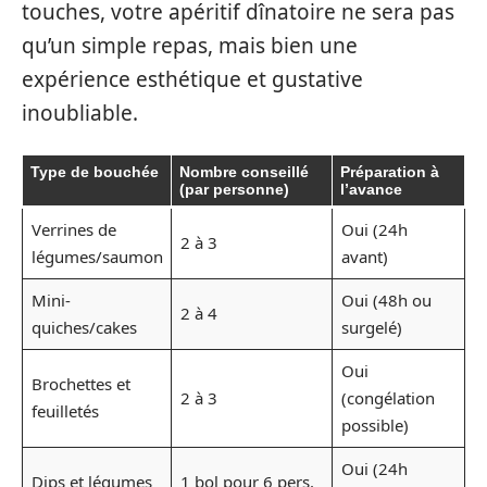
touches, votre apéritif dînatoire ne sera pas
qu’un simple repas, mais bien une
expérience esthétique et gustative
inoubliable.
Type de bouchée
Nombre conseillé
Préparation à
(par personne)
l’avance
Verrines de
Oui (24h
2 à 3
légumes/saumon
avant)
Mini-
Oui (48h ou
2 à 4
quiches/cakes
surgelé)
Oui
Brochettes et
2 à 3
(congélation
feuilletés
possible)
Oui (24h
Dips et légumes
1 bol pour 6 pers.