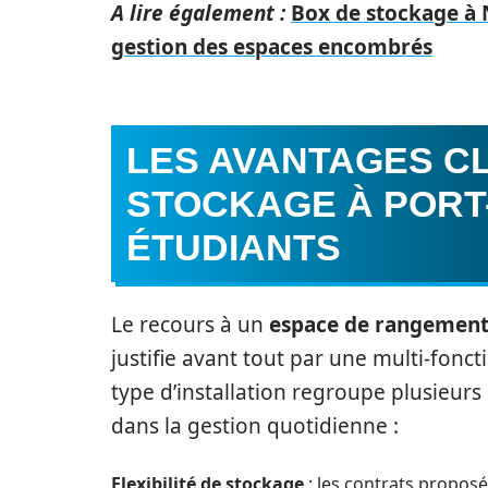
A lire également :
Box de stockage à N
gestion des espaces encombrés
LES AVANTAGES CL
STOCKAGE À PORT
ÉTUDIANTS
Le recours à un
espace de rangemen
justifie avant tout par une multi-fonc
type d’installation regroupe plusieurs
dans la gestion quotidienne :
Flexibilité de stockage
: les contrats proposé