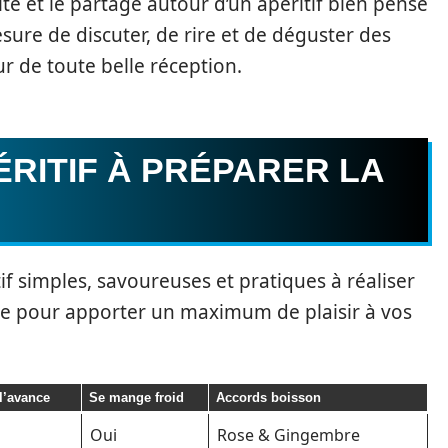
lité et le partage autour d’un apéritif bien pensé
ure de discuter, de rire et de déguster des
r de toute belle réception.
ÉRITIF À PRÉPARER LA
tif simples, savoureuses et pratiques à réaliser
sée pour apporter un maximum de plaisir à vos
l’avance
Se mange froid
Accords boisson
Oui
Rose & Gingembre