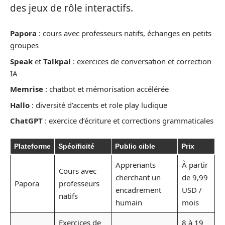
des jeux de rôle interactifs.
Papora
: cours avec professeurs natifs, échanges en petits
groupes
Speak
et
Talkpal
: exercices de conversation et correction
IA
Memrise
: chatbot et mémorisation accélérée
Hallo
: diversité d’accents et role play ludique
ChatGPT
: exercice d’écriture et corrections grammaticales
Plateforme
Spécificité
Public cible
Prix
Apprenants
À partir
Cours avec
cherchant un
de 9,99
Papora
professeurs
encadrement
USD /
natifs
humain
mois
Exercices de
8 à 19