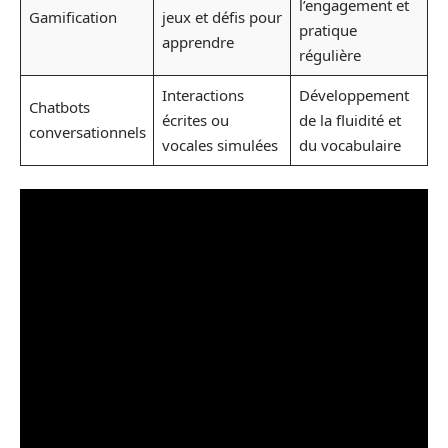
l’engagement et
Gamification
jeux et défis pour
pratique
apprendre
régulière
Interactions
Développement
Chatbots
écrites ou
de la fluidité et
conversationnels
vocales simulées
du vocabulaire