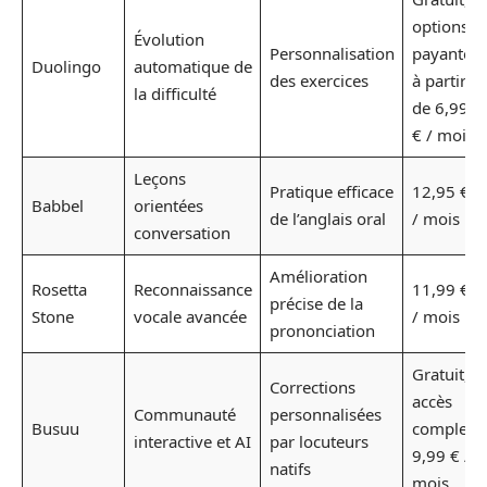
options
Évolution
Personnalisation
payantes
Duolingo
automatique de
des exercices
à partir
la difficulté
de 6,99
€ / mois
Leçons
Pratique efficace
12,95 €
Babbel
orientées
de l’anglais oral
/ mois
conversation
Amélioration
Rosetta
Reconnaissance
11,99 €
précise de la
Stone
vocale avancée
/ mois
prononciation
Gratuit,
Corrections
accès
Communauté
personnalisées
Busuu
complet
interactive et AI
par locuteurs
9,99 € /
natifs
mois