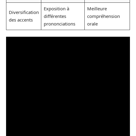
Exposition à
Meilleure
Diversification
différentes
compréhension
des accents
prononciations
orale