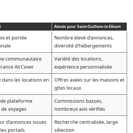
é
Atouts pour Saint-Guilhem-le-Désert
ix et portée
Nombre élevé d’annonces,
onale
diversité d’hébergements
me communautaire
Variété des locations,
urance AirCover
expérience personnalisée
é dans les locations en
Offres axées sur les maisons et
gîtes locaux
nde plateforme
Commissions basses,
 de voyages
nombreux avis vérifiés
ur d’annonces issues
Recherche centralisée, large
les portails
sélection