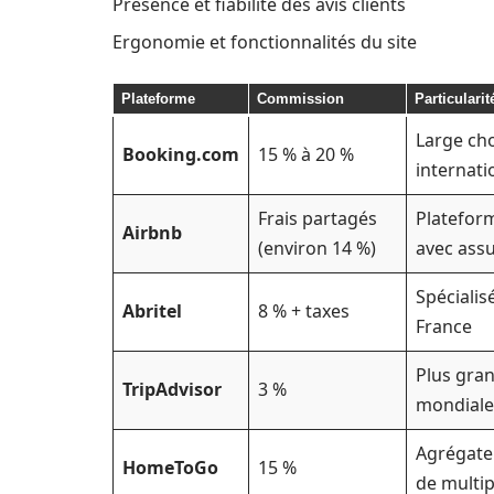
Présence et fiabilité des avis clients
Ergonomie et fonctionnalités du site
Plateforme
Commission
Particularit
Large cho
Booking.com
15 % à 20 %
internati
Frais partagés
Platefor
Airbnb
(environ 14 %)
avec ass
Spécialis
Abritel
8 % + taxes
France
Plus gra
TripAdvisor
3 %
mondiale
Agrégate
HomeToGo
15 %
de multip