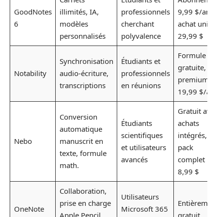
GoodNotes
illimités, IA,
professionnels
9,99 $/an 
6
modèles
cherchant
achat uniq
personnalisés
polyvalence
29,99 $
Formule
Synchronisation
Étudiants et
gratuite,
Notability
audio-écriture,
professionnels
premium à
transcriptions
en réunions
19,99 $/an
Gratuit ave
Conversion
Étudiants
achats
automatique
scientifiques
intégrés,
Nebo
manuscrit en
et utilisateurs
pack
texte, formule
avancés
complet
math.
8,99 $
Collaboration,
Utilisateurs
prise en charge
Entièremen
OneNote
Microsoft 365
Apple Pencil,
gratuit