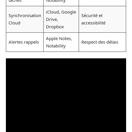
iCloud, Google
Synchronisation
Sécurité et
Drive,
Cloud
accessibilité
Dropbox
Apple Notes,
Alertes rappels
Respect des délais
Notability