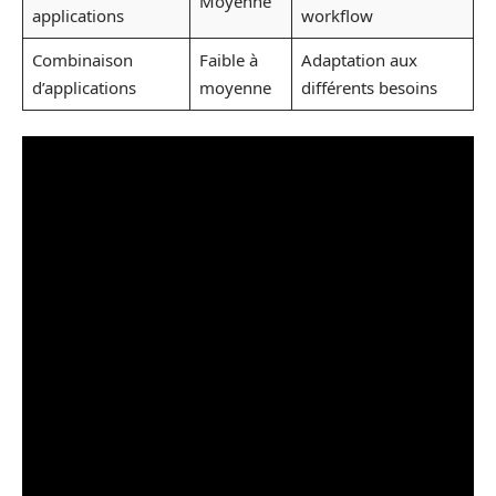
Moyenne
applications
workflow
Combinaison
Faible à
Adaptation aux
d’applications
moyenne
différents besoins