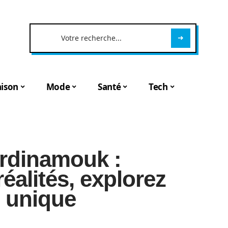
ison
Mode
Santé
Tech
ardinamouk :
éalités, explorez
n unique