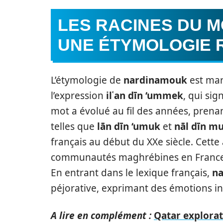
LES RACINES DU 
UNE ÉTYMOLOGIE 
L’étymologie de
nardinamouk
est mar
l’expression
ilʿan dīn ‘ummek
, qui sig
mot a évolué au fil des années, pren
telles que
lān dīn ‘umuk
et
nāl dīn m
français au début du XXe siècle. Cette 
communautés maghrébines en France, 
En entrant dans le lexique français,
n
péjorative, exprimant des émotions int
A lire en complément :
Qatar explorat